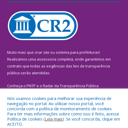
Muito mais que
criar site
ou
sistema para prefeituras
!
Realizamos uma
assessoria
completa, onde garantimos em
contrato que todas as exigências das
leis de transparência
pública
serão atendidas.
Conheça o
PNTP
e o
Radar da Transparência Pública
Nós usamos cookies para melhorar sua experiência de
navegação no portal. Ao utilizar nosso portal, você
concorda com a política de monitoramento de cookies.
Para ter mais informações sobre como isso é feito, acesse
Todos os direitos reservados a Prefeitura Municipal de
Política de cookies (
Leia mais
). Se você concorda, clique em
Inhangapi.
ACEITO.