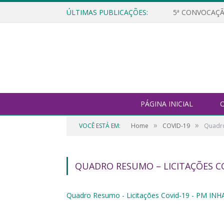
ÚLTIMAS PUBLICAÇÕES:
5ª CONVOCAÇÃ
PÁGINA INICIAL
O
»
»
VOCÊ ESTÁ EM:
Home
COVID-19
Quadro
QUADRO RESUMO – LICITAÇÕES CO
Quadro Resumo - Licitações Covid-19 - PM INH