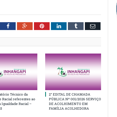
tter
Facebook
Google+
Pinterest
LinkedIn
Tumblr
Email
atório Técnico da
2° EDITAL DE CHAMADA
e Racial referentes ao
PÚBLICA Nº 001/2026 SERVIÇO
 Igualdade Racial –
DE ACOLHIMENTO EM
25
FAMÍLIA ACOLHEDORA