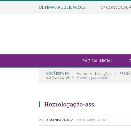
ÚLTIMAS PUBLICAÇÕES:
5ª CONVOCAÇÃ
PÁGINA INICIAL
O
»
»
VOCÊ ESTÁ EM:
Home
Licitações
PREGÃO
»
do Município)
Homologação-ass.
Homologação-ass.
POR
ADMINISTRADOR
EM
8 DE ABRIL DE 2020