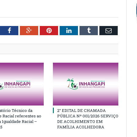
tter
Facebook
Google+
Pinterest
LinkedIn
Tumblr
Email
atório Técnico da
2° EDITAL DE CHAMADA
e Racial referentes ao
PÚBLICA Nº 001/2026 SERVIÇO
 Igualdade Racial –
DE ACOLHIMENTO EM
25
FAMÍLIA ACOLHEDORA