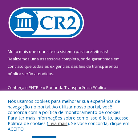
Muito mais que
criar site
ou
sistema para prefeituras
!
Realizamos uma
assessoria
completa, onde garantimos em
contrato que todas as exigências das
leis de transparência
pública
serão atendidas.
Conheça o
PNTP
e o
Radar da Transparência Pública
Nós usamos cookies para melhorar sua experiência de
navegação no portal. Ao utilizar nosso portal, você
concorda com a política de monitoramento de cookies.
Para ter mais informações sobre como isso é feito, acesse
Todos os direitos reservados a Prefeitura Municipal de
Política de cookies (
Leia mais
). Se você concorda, clique em
Inhangapi.
ACEITO.