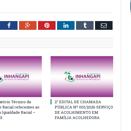
tter
Facebook
Google+
Pinterest
LinkedIn
Tumblr
Email
atório Técnico da
2° EDITAL DE CHAMADA
e Racial referentes ao
PÚBLICA Nº 001/2026 SERVIÇO
 Igualdade Racial –
DE ACOLHIMENTO EM
25
FAMÍLIA ACOLHEDORA