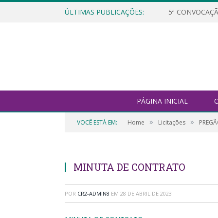
ÚLTIMAS PUBLICAÇÕES:
5ª CONVOCAÇÃ
PÁGINA INICIAL
O
»
»
VOCÊ ESTÁ EM:
Home
Licitações
PREGÃO
MINUTA DE CONTRATO
POR
CR2-ADMIN8
EM
28 DE ABRIL DE 2023