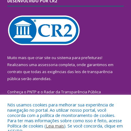
DESENVOLVIDO POR CR2
Muito mais que
criar site
ou
sistema para prefeituras
!
Realizamos uma
assessoria
completa, onde garantimos em
contrato que todas as exigências das
leis de transparência
pública
serão atendidas.
Conheça o
PNTP
e o
Radar da Transparência Pública
Nós usamos cookies para melhorar sua experiência de
navegação no portal. Ao utilizar nosso portal, você
concorda com a política de monitoramento de cookies.
Para ter mais informações sobre como isso é feito, acesse
Todos os direitos reservados a Prefeitura Municipal de
Política de cookies (
Leia mais
). Se você concorda, clique em
Inhangapi.