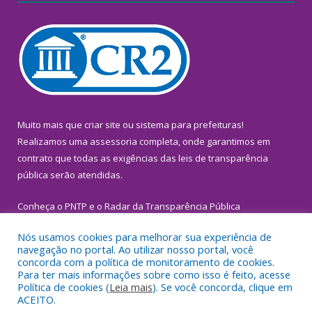
Muito mais que
criar site
ou
sistema para prefeituras
!
Realizamos uma
assessoria
completa, onde garantimos em
contrato que todas as exigências das
leis de transparência
pública
serão atendidas.
Conheça o
PNTP
e o
Radar da Transparência Pública
Nós usamos cookies para melhorar sua experiência de
navegação no portal. Ao utilizar nosso portal, você
concorda com a política de monitoramento de cookies.
Para ter mais informações sobre como isso é feito, acesse
Todos os direitos reservados a Prefeitura Municipal de
Política de cookies (
Leia mais
). Se você concorda, clique em
Inhangapi.
ACEITO.