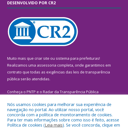
DESENVOLVIDO POR CR2
Muito mais que
criar site
ou
sistema para prefeituras
!
Realizamos uma
assessoria
completa, onde garantimos em
contrato que todas as exigências das
leis de transparência
pública
serão atendidas.
Conheça o
PNTP
e o
Radar da Transparência Pública
Nós usamos cookies para melhorar sua experiência de
navegação no portal. Ao utilizar nosso portal, você
concorda com a política de monitoramento de cookies.
Para ter mais informações sobre como isso é feito, acesse
Todos os direitos reservados a Prefeitura Municipal de
Política de cookies (
Leia mais
). Se você concorda, clique em
Inhangapi.