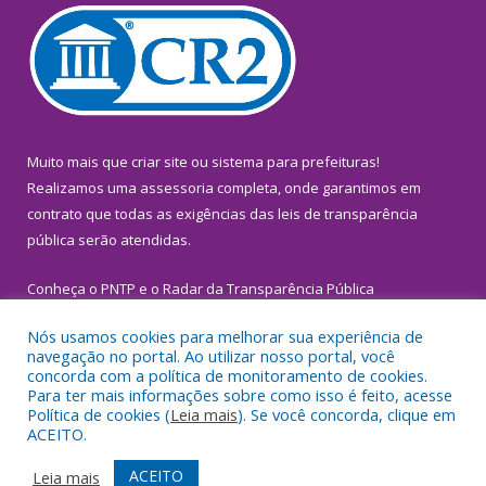
Muito mais que
criar site
ou
sistema para prefeituras
!
Realizamos uma
assessoria
completa, onde garantimos em
contrato que todas as exigências das
leis de transparência
pública
serão atendidas.
Conheça o
PNTP
e o
Radar da Transparência Pública
Nós usamos cookies para melhorar sua experiência de
navegação no portal. Ao utilizar nosso portal, você
concorda com a política de monitoramento de cookies.
Para ter mais informações sobre como isso é feito, acesse
Todos os direitos reservados a Prefeitura Municipal de
Política de cookies (
Leia mais
). Se você concorda, clique em
Inhangapi.
ACEITO.
Mapa do Site
Acessar Área Administrativa
ACEITO
Leia mais