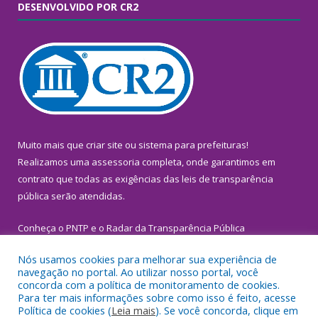
DESENVOLVIDO POR CR2
Muito mais que
criar site
ou
sistema para prefeituras
!
Realizamos uma
assessoria
completa, onde garantimos em
contrato que todas as exigências das
leis de transparência
pública
serão atendidas.
Conheça o
PNTP
e o
Radar da Transparência Pública
Nós usamos cookies para melhorar sua experiência de
navegação no portal. Ao utilizar nosso portal, você
concorda com a política de monitoramento de cookies.
Para ter mais informações sobre como isso é feito, acesse
Todos os direitos reservados a Prefeitura Municipal de
Política de cookies (
Leia mais
). Se você concorda, clique em
Inhangapi.