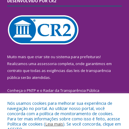
DESENVOLVIDO POR CR2
Muito mais que
criar site
ou
sistema para prefeituras
!
Realizamos uma
assessoria
completa, onde garantimos em
contrato que todas as exigências das
leis de transparência
pública
serão atendidas.
Conheça o
PNTP
e o
Radar da Transparência Pública
Nós usamos cookies para melhorar sua experiência de
navegação no portal. Ao utilizar nosso portal, você
concorda com a política de monitoramento de cookies.
Para ter mais informações sobre como isso é feito, acesse
Todos os direitos reservados a Prefeitura Municipal de
Política de cookies (
Leia mais
). Se você concorda, clique em
Inhangapi.