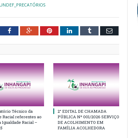
FUNDEF_PRECATÓRIOS
tter
Facebook
Google+
Pinterest
LinkedIn
Tumblr
Email
atório Técnico da
2° EDITAL DE CHAMADA
e Racial referentes ao
PÚBLICA Nº 001/2026 SERVIÇO
 Igualdade Racial –
DE ACOLHIMENTO EM
25
FAMÍLIA ACOLHEDORA