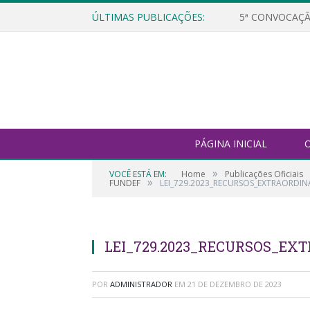
ÚLTIMAS PUBLICAÇÕES:
5ª CONVOCAÇÃ
PÁGINA INICIAL
O
»
VOCÊ ESTÁ EM:
Home
Publicações Oficiais
»
FUNDEF
LEI_729.2023_RECURSOS_EXTRAORDI
LEI_729.2023_RECURSOS_EX
POR
ADMINISTRADOR
EM
21 DE DEZEMBRO DE 2023