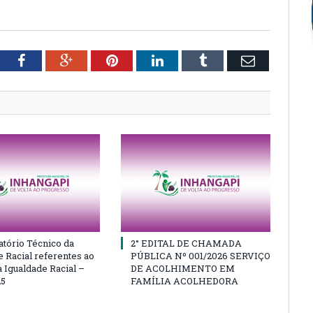
tter
Facebook
Google+
Pinterest
LinkedIn
Tumblr
Email
atório Técnico da
2° EDITAL DE CHAMADA
e Racial referentes ao
PÚBLICA Nº 001/2026 SERVIÇO
 Igualdade Racial –
DE ACOLHIMENTO EM
25
FAMÍLIA ACOLHEDORA