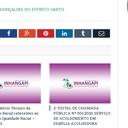
 GONÇALVES DO ESPIRITO SANTO
tter
Facebook
Google+
Pinterest
LinkedIn
Tumblr
Email
atório Técnico da
2° EDITAL DE CHAMADA
e Racial referentes ao
PÚBLICA Nº 001/2026 SERVIÇO
 Igualdade Racial –
DE ACOLHIMENTO EM
25
FAMÍLIA ACOLHEDORA