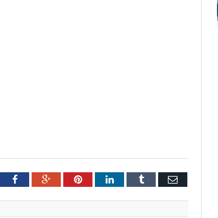
tter
Facebook
Google+
Pinterest
LinkedIn
Tumblr
Email