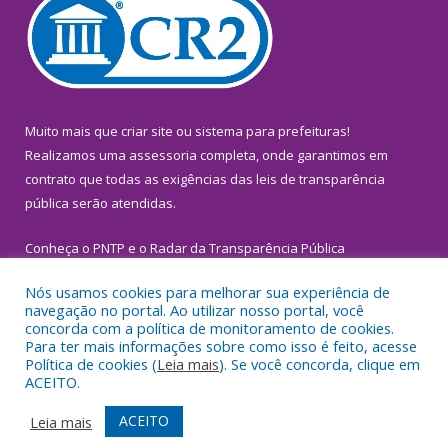
Muito mais que
criar site
ou
sistema para prefeituras
!
Realizamos uma
assessoria
completa, onde garantimos em
contrato que todas as exigências das
leis de transparência
pública
serão atendidas.
Conheça o
PNTP
e o
Radar da Transparência Pública
Nós usamos cookies para melhorar sua experiência de
navegação no portal. Ao utilizar nosso portal, você
concorda com a política de monitoramento de cookies.
Para ter mais informações sobre como isso é feito, acesse
Todos os direitos reservados a Prefeitura Municipal de
Política de cookies (
Leia mais
). Se você concorda, clique em
Inhangapi.
ACEITO.
Mapa do Site
Acessar Área Administrativa
ACEITO
Leia mais
Acessar Webmail