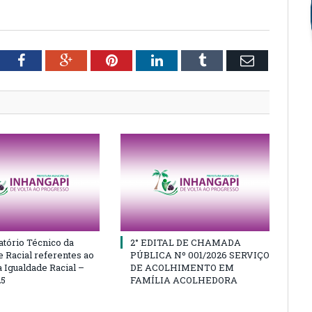
tter
Facebook
Google+
Pinterest
LinkedIn
Tumblr
Email
atório Técnico da
2° EDITAL DE CHAMADA
e Racial referentes ao
PÚBLICA Nº 001/2026 SERVIÇO
 Igualdade Racial –
DE ACOLHIMENTO EM
25
FAMÍLIA ACOLHEDORA