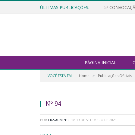
ÚLTIMAS PUBLICAÇÕES:
5ª CONVOCAÇÃ
PÁGINA INICIAL
O
»
VOCÊ ESTÁ EM:
Home
Publicações Oficiais
Nº 94
POR
CR2-ADMIN10
EM
19 DE SETEMBRO DE 2023