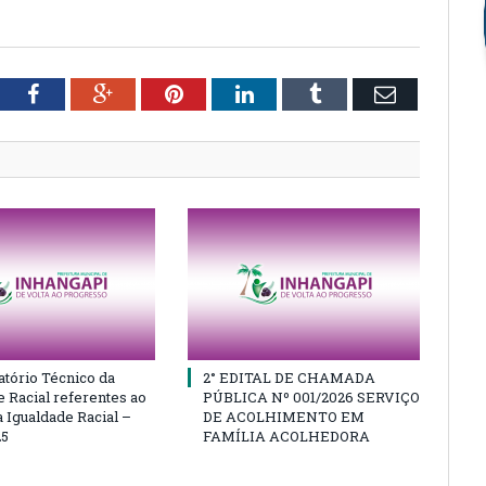
tter
Facebook
Google+
Pinterest
LinkedIn
Tumblr
Email
atório Técnico da
2° EDITAL DE CHAMADA
e Racial referentes ao
PÚBLICA Nº 001/2026 SERVIÇO
 Igualdade Racial –
DE ACOLHIMENTO EM
25
FAMÍLIA ACOLHEDORA