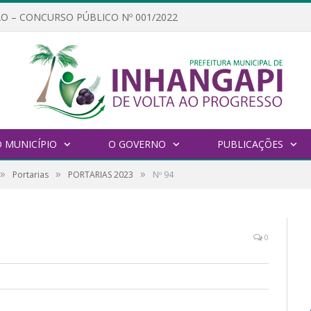
O – CONCURSO PÚBLICO Nº 001/2022
 MUNICÍPIO
O GOVERNO
PUBLICAÇÕES
»
»
»
Portarias
PORTARIAS 2023
Nº 94
0