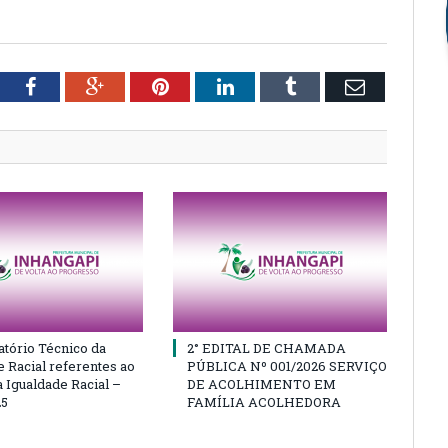
tter
Facebook
Google+
Pinterest
LinkedIn
Tumblr
Email
atório Técnico da
2° EDITAL DE CHAMADA
e Racial referentes ao
PÚBLICA Nº 001/2026 SERVIÇO
 Igualdade Racial –
DE ACOLHIMENTO EM
25
FAMÍLIA ACOLHEDORA