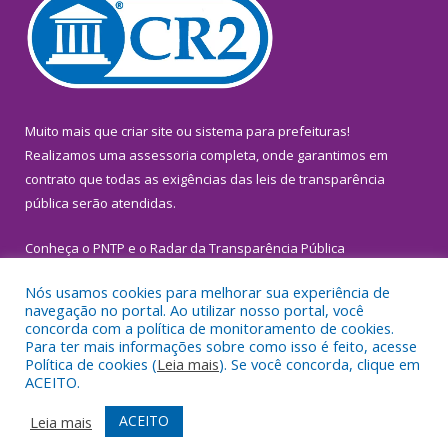
Muito mais que
criar site
ou
sistema para prefeituras
!
Realizamos uma
assessoria
completa, onde garantimos em
contrato que todas as exigências das
leis de transparência
pública
serão atendidas.
Conheça o
PNTP
e o
Radar da Transparência Pública
Nós usamos cookies para melhorar sua experiência de
navegação no portal. Ao utilizar nosso portal, você
concorda com a política de monitoramento de cookies.
Para ter mais informações sobre como isso é feito, acesse
Todos os direitos reservados a Prefeitura Municipal de
Política de cookies (
Leia mais
). Se você concorda, clique em
Inhangapi.
ACEITO.
Mapa do Site
Acessar Área Administrativa
ACEITO
Leia mais
Acessar Webmail