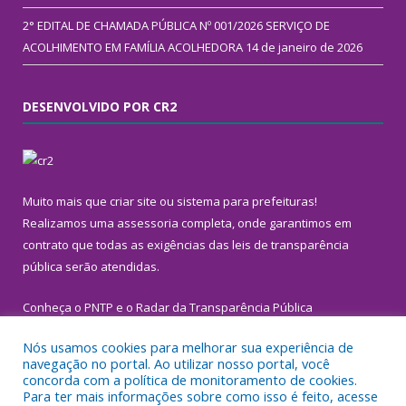
2° EDITAL DE CHAMADA PÚBLICA Nº 001/2026 SERVIÇO DE
ACOLHIMENTO EM FAMÍLIA ACOLHEDORA
14 de janeiro de 2026
DESENVOLVIDO POR CR2
Muito mais que
criar site
ou
sistema para prefeituras
!
Realizamos uma
assessoria
completa, onde garantimos em
contrato que todas as exigências das
leis de transparência
pública
serão atendidas.
Conheça o
PNTP
e o
Radar da Transparência Pública
Nós usamos cookies para melhorar sua experiência de
navegação no portal. Ao utilizar nosso portal, você
concorda com a política de monitoramento de cookies.
Para ter mais informações sobre como isso é feito, acesse
Todos os direitos reservados a Prefeitura Municipal de