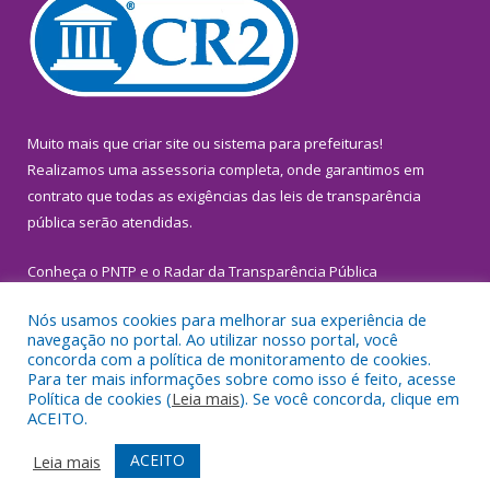
Muito mais que
criar site
ou
sistema para prefeituras
!
Realizamos uma
assessoria
completa, onde garantimos em
contrato que todas as exigências das
leis de transparência
pública
serão atendidas.
Conheça o
PNTP
e o
Radar da Transparência Pública
Nós usamos cookies para melhorar sua experiência de
navegação no portal. Ao utilizar nosso portal, você
concorda com a política de monitoramento de cookies.
Para ter mais informações sobre como isso é feito, acesse
Todos os direitos reservados a Prefeitura Municipal de
Política de cookies (
Leia mais
). Se você concorda, clique em
Inhangapi.
ACEITO.
Mapa do Site
Acessar Área Administrativa
ACEITO
Leia mais
Acessar Webmail