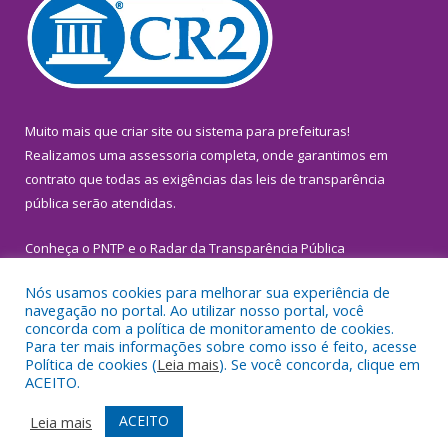
Muito mais que
criar site
ou
sistema para prefeituras
!
Realizamos uma
assessoria
completa, onde garantimos em
contrato que todas as exigências das
leis de transparência
pública
serão atendidas.
Conheça o
PNTP
e o
Radar da Transparência Pública
Nós usamos cookies para melhorar sua experiência de
navegação no portal. Ao utilizar nosso portal, você
concorda com a política de monitoramento de cookies.
Para ter mais informações sobre como isso é feito, acesse
Todos os direitos reservados a Prefeitura Municipal de
Política de cookies (
Leia mais
). Se você concorda, clique em
Inhangapi.
ACEITO.
Mapa do Site
Acessar Área Administrativa
ACEITO
Leia mais
Acessar Webmail