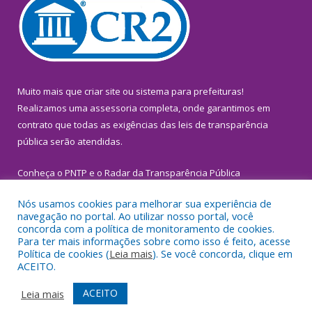
Muito mais que
criar site
ou
sistema para prefeituras
!
Realizamos uma
assessoria
completa, onde garantimos em
contrato que todas as exigências das
leis de transparência
pública
serão atendidas.
Conheça o
PNTP
e o
Radar da Transparência Pública
Nós usamos cookies para melhorar sua experiência de
navegação no portal. Ao utilizar nosso portal, você
concorda com a política de monitoramento de cookies.
Para ter mais informações sobre como isso é feito, acesse
Todos os direitos reservados a Prefeitura Municipal de
Política de cookies (
Leia mais
). Se você concorda, clique em
Inhangapi.
ACEITO.
Mapa do Site
Acessar Área Administrativa
ACEITO
Leia mais
Acessar Webmail