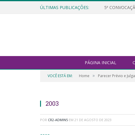
ÚLTIMAS PUBLICAÇÕES:
5ª CONVOCAÇÃ
PÁGINA INICIAL
O
»
VOCÊ ESTÁ EM:
Home
Parecer Prévio e Jul
2003
POR
CR2-ADMIN5
EM
21 DE AGOSTO DE 2023