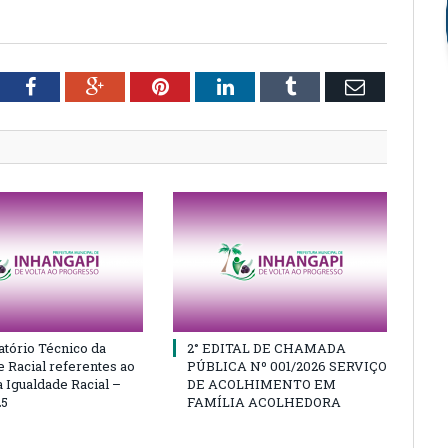
tter
Facebook
Google+
Pinterest
LinkedIn
Tumblr
Email
atório Técnico da
2° EDITAL DE CHAMADA
e Racial referentes ao
PÚBLICA Nº 001/2026 SERVIÇO
 Igualdade Racial –
DE ACOLHIMENTO EM
25
FAMÍLIA ACOLHEDORA