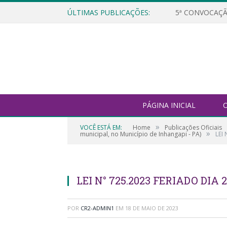
ÚLTIMAS PUBLICAÇÕES:
5ª CONVOCAÇÃ
PÁGINA INICIAL
O
»
VOCÊ ESTÁ EM:
Home
Publicações Oficiais
»
municipal, no Município de Inhangapi - PA)
LEI
LEI N° 725.2023 FERIADO DIA
POR
CR2-ADMIN1
EM
18 DE MAIO DE 2023