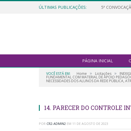
ÚLTIMAS PUBLICAÇÕES:
5ª CONVOCAÇÃ
PÁGINA INICIAL
O
»
»
VOCÊ ESTÁ EM:
Home
Licitações
INEXI
FUNDAMENTAL COM MATERIAL DE APOIO PEDAGÓG
NECESSIDADES DOS ALUNOS DA REDE PÚBLICA, AT
14. PARECER DO CONTROLE I
POR
CR2-ADMIN2
EM
11 DE AGOSTO DE 2023