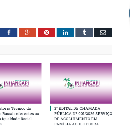
tter
Facebook
Google+
Pinterest
LinkedIn
Tumblr
Email
atório Técnico da
2° EDITAL DE CHAMADA
e Racial referentes ao
PÚBLICA Nº 001/2026 SERVIÇO
 Igualdade Racial –
DE ACOLHIMENTO EM
25
FAMÍLIA ACOLHEDORA