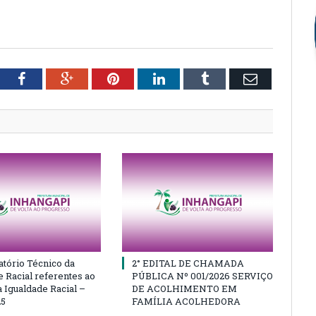
tter
Facebook
Google+
Pinterest
LinkedIn
Tumblr
Email
atório Técnico da
2° EDITAL DE CHAMADA
e Racial referentes ao
PÚBLICA Nº 001/2026 SERVIÇO
 Igualdade Racial –
DE ACOLHIMENTO EM
25
FAMÍLIA ACOLHEDORA