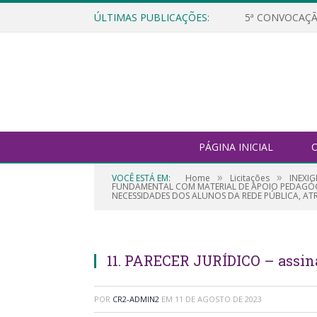
ÚLTIMAS PUBLICAÇÕES:
5ª CONVOCAÇÃ
PÁGINA INICIAL
O
»
»
VOCÊ ESTÁ EM:
Home
Licitações
INEXI
FUNDAMENTAL COM MATERIAL DE APOIO PEDAGÓG
NECESSIDADES DOS ALUNOS DA REDE PÚBLICA, AT
11. PARECER JURÍDICO – assin
POR
CR2-ADMIN2
EM
11 DE AGOSTO DE 2023