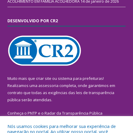
ACOLHIMENTO EM FAMÍLIA ACOLHEDORA
14 de janeiro de 2026
DESENVOLVIDO POR CR2
Muito mais que
criar site
ou
sistema para prefeituras
!
Realizamos uma
assessoria
completa, onde garantimos em
contrato que todas as exigências das
leis de transparência
pública
serão atendidas.
Conheça o
PNTP
e o
Radar da Transparência Pública
Nós usamos cookies para melhorar sua experiência de
navegação no portal. Ao utilizar nosso portal, você