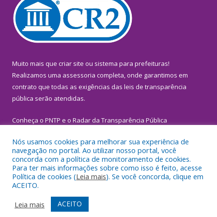
Muito mais que
criar site
ou
sistema para prefeituras
!
Realizamos uma
assessoria
completa, onde garantimos em
contrato que todas as exigências das
leis de transparência
pública
serão atendidas.
Conheça o
PNTP
e o
Radar da Transparência Pública
Nós usamos cookies para melhorar sua experiência de
navegação no portal. Ao utilizar nosso portal, você
concorda com a política de monitoramento de cookies.
Para ter mais informações sobre como isso é feito, acesse
Todos os direitos reservados a Prefeitura Municipal de
Política de cookies (
Leia mais
). Se você concorda, clique em
Inhangapi.
ACEITO.
Mapa do Site
Acessar Área Administrativa
ACEITO
Leia mais
Acessar Webmail