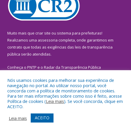
Muito mais que
criar site
ou
sistema para prefeituras
!
Realizamos uma
assessoria
completa, onde garantimos em
contrato que todas as exigências das
leis de transparência
pública
serão atendidas.
Conheça o
PNTP
e o
Radar da Transparência Pública
Nós usamos cookies para melhorar sua experiência de
navegação no portal. Ao utilizar nosso portal, você
concorda com a política de monitoramento de cookies.
Para ter mais informações sobre como isso é feito, acesse
Todos os direitos reservados a Prefeitura Municipal de
Política de cookies (
Leia mais
). Se você concorda, clique em
Inhangapi.
ACEITO.
Mapa do Site
Acessar Área Administrativa
ACEITO
Leia mais
Acessar Webmail