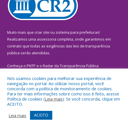
Muito mais que
criar site
ou
sistema para prefeituras
!
Realizamos uma
assessoria
completa, onde garantimos em
contrato que todas as exigências das
leis de transparência
pública
serão atendidas.
Conheça o
PNTP
e o
Radar da Transparência Pública
Nós usamos cookies para melhorar sua experiência de
navegação no portal. Ao utilizar nosso portal, você
concorda com a política de monitoramento de cookies.
Para ter mais informações sobre como isso é feito, acesse
Todos os direitos reservados a Prefeitura Municipal de
Política de cookies (
Leia mais
). Se você concorda, clique em
Inhangapi.
ACEITO.
Mapa do Site
Acessar Área Administrativa
ACEITO
Leia mais
Acessar Webmail