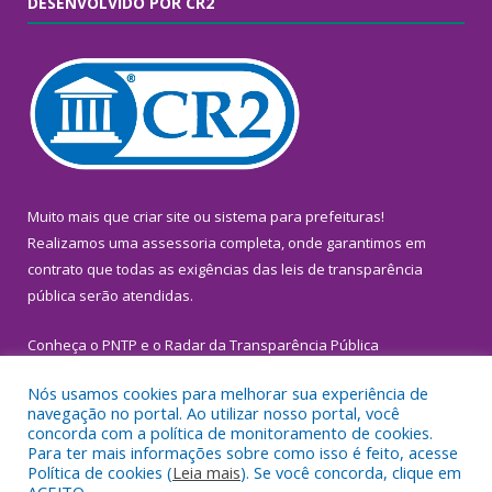
DESENVOLVIDO POR CR2
Muito mais que
criar site
ou
sistema para prefeituras
!
Realizamos uma
assessoria
completa, onde garantimos em
contrato que todas as exigências das
leis de transparência
pública
serão atendidas.
Conheça o
PNTP
e o
Radar da Transparência Pública
Nós usamos cookies para melhorar sua experiência de
navegação no portal. Ao utilizar nosso portal, você
concorda com a política de monitoramento de cookies.
Para ter mais informações sobre como isso é feito, acesse
Todos os direitos reservados a Prefeitura Municipal de
Política de cookies (
Leia mais
). Se você concorda, clique em
Inhangapi.