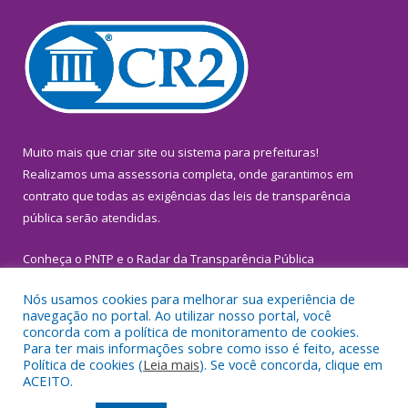
Muito mais que
criar site
ou
sistema para prefeituras
!
Realizamos uma
assessoria
completa, onde garantimos em
contrato que todas as exigências das
leis de transparência
pública
serão atendidas.
Conheça o
PNTP
e o
Radar da Transparência Pública
Nós usamos cookies para melhorar sua experiência de
navegação no portal. Ao utilizar nosso portal, você
concorda com a política de monitoramento de cookies.
Para ter mais informações sobre como isso é feito, acesse
Todos os direitos reservados a Prefeitura Municipal de
Política de cookies (
Leia mais
). Se você concorda, clique em
Inhangapi.
ACEITO.