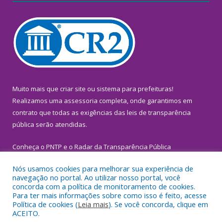
Muito mais que
criar site
ou
sistema para prefeituras
!
Realizamos uma
assessoria
completa, onde garantimos em
contrato que todas as exigências das
leis de transparência
pública
serão atendidas.
Conheça o
PNTP
e o
Radar da Transparência Pública
Nós usamos cookies para melhorar sua experiência de
navegação no portal. Ao utilizar nosso portal, você
concorda com a política de monitoramento de cookies.
Para ter mais informações sobre como isso é feito, acesse
Todos os direitos reservados a Prefeitura Municipal de
Política de cookies (
Leia mais
). Se você concorda, clique em
Inhangapi.
ACEITO.