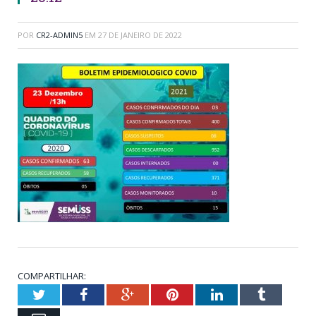
POR
CR2-ADMIN5
EM
27 DE JANEIRO DE 2022
COMPARTILHAR:
Twitter
Facebook
Google+
Pinterest
LinkedIn
Tumblr