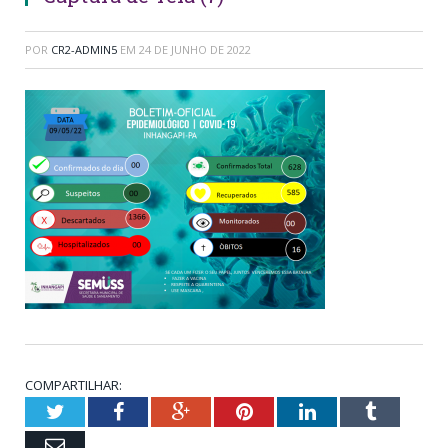
POR
CR2-ADMIN5
EM
24 DE JUNHO DE 2022
COMPARTILHAR:
Twitter
Facebook
Google+
Pinterest
LinkedIn
Tumblr
Email