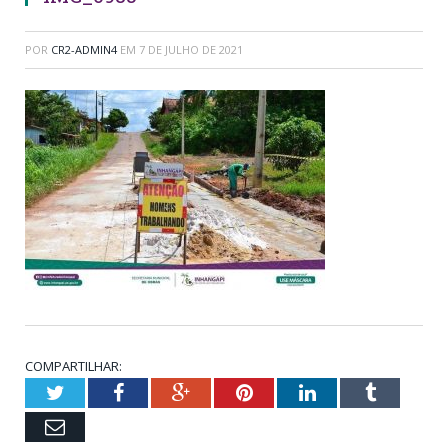
POR
CR2-ADMIN4
EM
7 DE JULHO DE 2021
COMPARTILHAR:
Twitter
Facebook
Google+
Pinterest
LinkedIn
Tumblr
Email