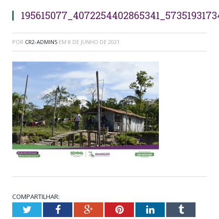
195615077_4072254402865341_573519317
POR
CR2-ADMIN5
EM
8 DE JUNHO DE 2021
COMPARTILHAR:
Twitter
Facebook
Google+
Pinterest
LinkedIn
Tumblr