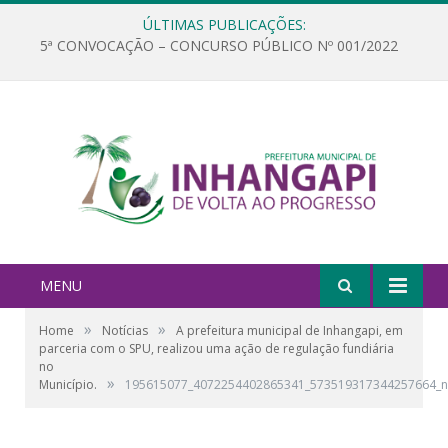
ÚLTIMAS PUBLICAÇÕES:
5ª CONVOCAÇÃO – CONCURSO PÚBLICO Nº 001/2022
MENU
»
»
Home
Notícias
A prefeitura municipal de Inhangapi, em
parceria com o SPU, realizou uma ação de regulação fundiária
no
»
Município.
195615077_4072254402865341_573519317344257664_n