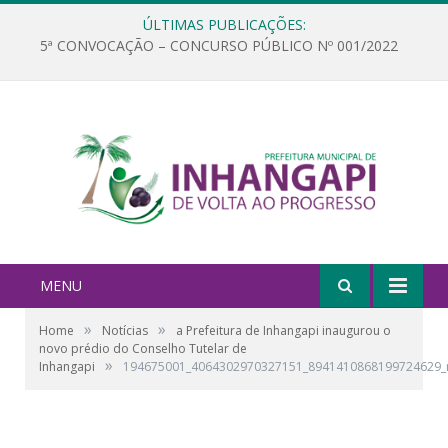
ÚLTIMAS PUBLICAÇÕES:
5ª CONVOCAÇÃO – CONCURSO PÚBLICO Nº 001/2022
MENU
»
»
Home
Notícias
a Prefeitura de Inhangapi inaugurou o
novo prédio do Conselho Tutelar de
»
Inhangapi
194675001_4064302970327151_8941410868199724629_