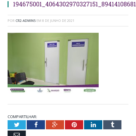
194675001_4064302970327151_8941410868
POR
CR2-ADMIN5
EM
8 DE JUNHO DE 2021
COMPARTILHAR:
Twitter
Facebook
Google+
Pinterest
LinkedIn
Tumblr
Email